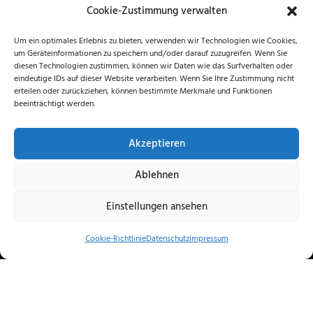
Cookie-Zustimmung verwalten
Niederwerrner Str. 56
97421 Schweinfurt
Um ein optimales Erlebnis zu bieten, verwenden wir Technologien wie Cookies,
um Geräteinformationen zu speichern und/oder darauf zuzugreifen. Wenn Sie
Telefon:
+49 (0)9721 86475
diesen Technologien zustimmen, können wir Daten wie das Surfverhalten oder
Telefax: +49 (0)9721 87441
eindeutige IDs auf dieser Website verarbeiten. Wenn Sie Ihre Zustimmung nicht
erteilen oder zurückziehen, können bestimmte Merkmale und Funktionen
Email:
ingenieurbuero@m-diez.de
beeinträchtigt werden.
Rechtliche Angaben:
Akzeptieren
Datenschutz
Ablehnen
Impressum
Einstellungen ansehen
Cookie-Richtlinie
Datenschutz
Impressum
DESIGNED BY
WERBEAGENTUR JOHANNES NEUHAUSER I
MAINWERBUNG.DE