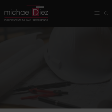
ZUKUNFT GESTALTEN.
Von der gemeinsamen Konzeptentwicklung
während der Wettbewerbsphase bis hin zur
Abnahme sehen wir uns als Partner im Planungsteam