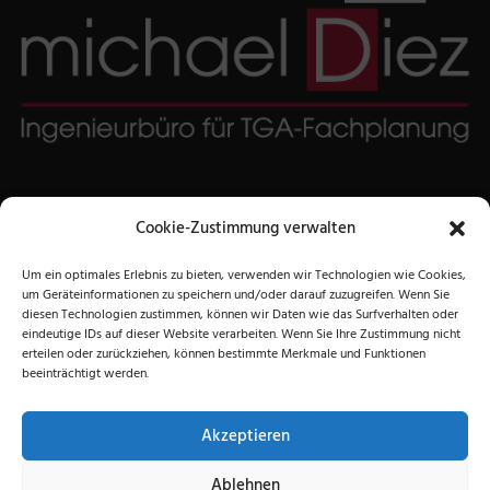
Ingenieurbüro Michael Diez
Cookie-Zustimmung verwalten
Niederwerrner Str. 56
97421 Schweinfurt
Um ein optimales Erlebnis zu bieten, verwenden wir Technologien wie Cookies,
um Geräteinformationen zu speichern und/oder darauf zuzugreifen. Wenn Sie
Telefon:
+49 (0)9721 86475
diesen Technologien zustimmen, können wir Daten wie das Surfverhalten oder
Telefax: +49 (0)9721 87441
eindeutige IDs auf dieser Website verarbeiten. Wenn Sie Ihre Zustimmung nicht
erteilen oder zurückziehen, können bestimmte Merkmale und Funktionen
Email:
ingenieurbuero@m-diez.de
beeinträchtigt werden.
Rechtliche Angaben:
Akzeptieren
Datenschutz
Ablehnen